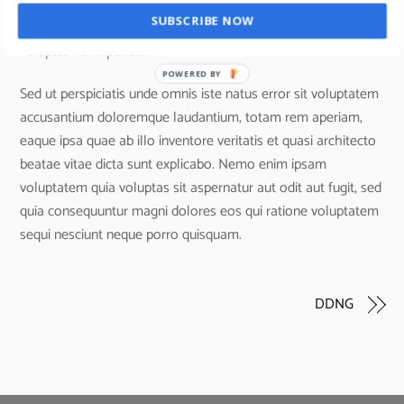
reprehenderit qui in ea voluptate velit esse quam nihil
SUBSCRIBE NOW
molestiae consequatur, vel illum qui dolorem eum fugiat quo
voluptas nulla pariatur.
POWERED BY
Sed ut perspiciatis unde omnis iste natus error sit voluptatem
accusantium doloremque laudantium, totam rem aperiam,
eaque ipsa quae ab illo inventore veritatis et quasi architecto
beatae vitae dicta sunt explicabo. Nemo enim ipsam
voluptatem quia voluptas sit aspernatur aut odit aut fugit, sed
quia consequuntur magni dolores eos qui ratione voluptatem
sequi nesciunt neque porro quisquam.
DDNG