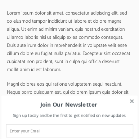
Lorem ipsum dolor sit amet, consectetur adipiscing elit, sed
do eiusmod tempor incididunt ut labore et dolore magna
aliqua. Ut enim ad minim veniam, quis nostrud exercitation
ullamco laboris nisi ut aliquip ex ea commodo consequat.
Duis aute irure dolor in reprehenderit in voluptate velit esse
cillum dolore eu fugiat nulla pariatur. Excepteur sint occaecat
cupidatat non proident, sunt in culpa qui officia deserunt
mollit anim id est laborum.
Magni dolores eos qui ratione voluptatem sequi nesciunt.
Neque porro quisquam est, qui dolorem ipsum quia dolor sit
amet, consectetur, adipisci velit, sed quia non numquam eius
Join Our Newsletter
modi tempora incidunt ut labore et dolore magnam aliquam
quaerat voluptatem. Ut enim ad minima veniam, quis nostrum
Sign up today and be the first to get notified on new updates.
exercitationem ullam corporis suscipit laboriosam, nisi ut
aliquid ex ea commodi consequatur? Quis autem vel eum iure