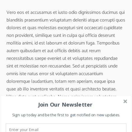
Vero eos et accusamus et iusto odio dignissimos ducimus qui
blanditiis praesentium voluptatum deleniti atque corrupti quos
dolores et quas molestias excepturi sint occaecati cupiditate
non provident, similique sunt in culpa qui officia deserunt
mollitia animi, id est laborum et dolorum fuga. Temporibus
autem quibusdam et aut officiis debitis aut rerum
necessitatibus saepe eveniet ut et voluptates repudiandae
sint et molestiae non recusandae. Sed ut perspiciatis unde
omnis iste natus error sit voluptatem accusantium
doloremque laudantium, totam rem aperiam, eaque ipsa
quae ab illo inventore veritatis et quasi architecto beatae.
Vitae dicta sunt explicabo. Nemo enim ipsam voluptatem
quia voluptas sit aspernatur aut odit aut fugit, sed quia
Join Our Newsletter
consequuntur magni dolores eos qui ratione voluptatem
Sign up today and be the first to get notified on new updates.
sequi nesciunt. Neque porro quisquam est, qui dolorem ipsum
quia dolor sit amet, consectetur, adipisci velit, sed quia non