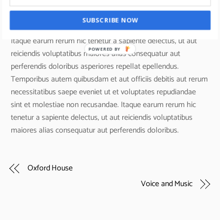
numquam eius modi tempora incidunt ut labore et dolore
magnam aliquam quaerat voluptatem.
SUBSCRIBE NOW
Itaque earum rerum hic tenetur a sapiente delectus, ut aut
POWERED BY
reiciendis voluptatibus maiores alias consequatur aut
perferendis doloribus asperiores repellat epellendus.
Temporibus autem quibusdam et aut officiis debitis aut rerum
necessitatibus saepe eveniet ut et voluptates repudiandae
sint et molestiae non recusandae. Itaque earum rerum hic
tenetur a sapiente delectus, ut aut reiciendis voluptatibus
maiores alias consequatur aut perferendis doloribus.
Oxford House
Voice and Music