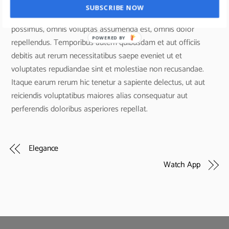
libero tempore, cum soluta nobis est eligendi optio cumque
SUBSCRIBE NOW
nihil impedit quo minus id quod maxime placeat facere
possimus, omnis voluptas assumenda est, omnis dolor
POWERED BY
repellendus. Temporibus autem quibusdam et aut officiis
debitis aut rerum necessitatibus saepe eveniet ut et
voluptates repudiandae sint et molestiae non recusandae.
Itaque earum rerum hic tenetur a sapiente delectus, ut aut
reiciendis voluptatibus maiores alias consequatur aut
perferendis doloribus asperiores repellat.
Elegance
Watch App