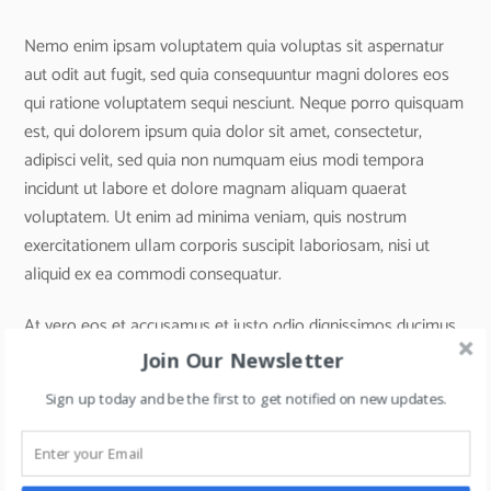
Nemo enim ipsam voluptatem quia voluptas sit aspernatur
aut odit aut fugit, sed quia consequuntur magni dolores eos
qui ratione voluptatem sequi nesciunt. Neque porro quisquam
est, qui dolorem ipsum quia dolor sit amet, consectetur,
adipisci velit, sed quia non numquam eius modi tempora
incidunt ut labore et dolore magnam aliquam quaerat
voluptatem. Ut enim ad minima veniam, quis nostrum
exercitationem ullam corporis suscipit laboriosam, nisi ut
aliquid ex ea commodi consequatur.
At vero eos et accusamus et iusto odio dignissimos ducimus
qui blanditiis praesentium voluptatum deleniti atque corrupti
Join Our Newsletter
quos dolores et quas molestias excepturi sint occaecati
Sign up today and be the first to get notified on new updates.
cupiditate non provident, similique sunt in culpa qui officia
deserunt mollitia animi, id est laborum et dolorum fuga. Et
harum quidem rerum facilis est et expedita distinctio. Nam