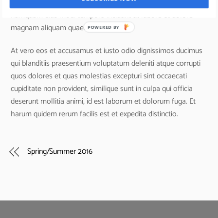
quia dolor sit amet, consectetur, adipisci velit, sed quia non
numquam eius modi tempora incidunt ut labore et dolore
magnam aliquam quaerat voluptatem.
POWERED BY
At vero eos et accusamus et iusto odio dignissimos ducimus
qui blanditiis praesentium voluptatum deleniti atque corrupti
quos dolores et quas molestias excepturi sint occaecati
cupiditate non provident, similique sunt in culpa qui officia
deserunt mollitia animi, id est laborum et dolorum fuga. Et
harum quidem rerum facilis est et expedita distinctio.
Spring/Summer 2016