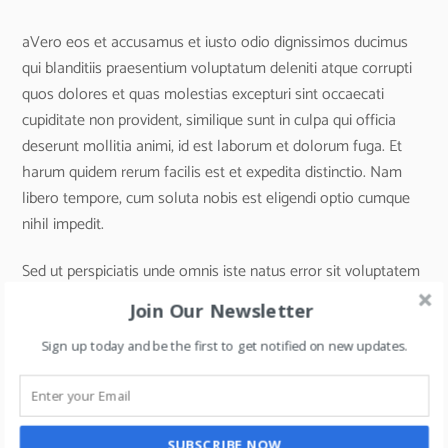
aVero eos et accusamus et iusto odio dignissimos ducimus
qui blanditiis praesentium voluptatum deleniti atque corrupti
quos dolores et quas molestias excepturi sint occaecati
cupiditate non provident, similique sunt in culpa qui officia
deserunt mollitia animi, id est laborum et dolorum fuga. Et
harum quidem rerum facilis est et expedita distinctio. Nam
libero tempore, cum soluta nobis est eligendi optio cumque
nihil impedit.
Sed ut perspiciatis unde omnis iste natus error sit voluptatem
accusantium doloremque laudantium, totam rem aperiam,
Join Our Newsletter
eaque ipsa quae ab illo inventore veritatis et quasi architecto
beatae vitae dicta sunt explicabo. Nemo enim ipsam
Sign up today and be the first to get notified on new updates.
voluptatem quia voluptas sit aspernatur aut odit aut fugit, sed
quia consequuntur magni dolores eos qui ratione voluptatem
sequi nesciunt. Neque porro quisquam est, qui dolorem ipsum
SUBSCRIBE NOW